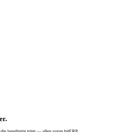
er
.
die langfristig trägt — allen voran
bitERP
.